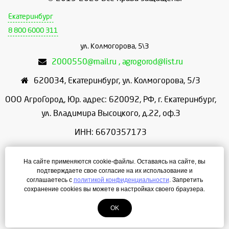
Екатеринбург
8 800 6000 311
ул. Колмогорова, 5\3
2000550@mail.ru , agrogorod@list.ru
620034
,
Екатеринбург
,
ул. Колмогорова, 5/3
ООО АгроГород, Юр. адрес: 620092, РФ, г. Екатеринбург,
ул. Владимира Высоцкого, д.22, оф.3
ИНН: 6670357173
КПП: 667001001
На сайте применяются cookie-файлы. Оставаясь на сайте, вы
ОГРН: 1156658086166
подтверждаете свое согласие на их использование и
соглашаетесь с
политикой конфиденциальности
. Запретить
Режим работы: с 9:00 до 18:00
сохранение cookies вы можете в настройках своего браузера.
OK
Создание сайта
— ЛегионА