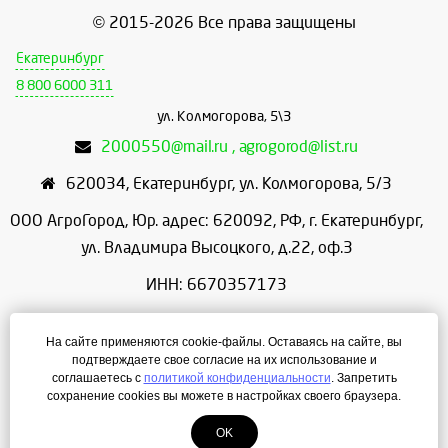
© 2015-2026 Все права защищены
Екатеринбург
8 800 6000 311
ул. Колмогорова, 5\3
2000550@mail.ru , agrogorod@list.ru
620034
,
Екатеринбург
,
ул. Колмогорова, 5/3
ООО АгроГород, Юр. адрес: 620092, РФ, г. Екатеринбург,
ул. Владимира Высоцкого, д.22, оф.3
ИНН: 6670357173
КПП: 667001001
На сайте применяются cookie-файлы. Оставаясь на сайте, вы
ОГРН: 1156658086166
подтверждаете свое согласие на их использование и
соглашаетесь с
политикой конфиденциальности
. Запретить
Режим работы: с 9:00 до 18:00
сохранение cookies вы можете в настройках своего браузера.
OK
Создание сайта
— ЛегионА