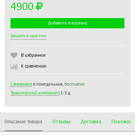
4900
Добавить в корзину
Выберите количество:
Заказать в один клик
В избранное
Продолжить
Отмена
К сравнению
Самовывоз
в понедельник,
бесплатно
Транспортной компанией
1-5 д
Описание товара
Отзывы
Доставка
Похожие 