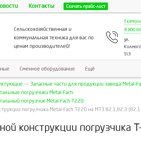
овости
Контакты
Скачать прайс-лист
Екатери
Сельскохозяйственная и
8 800 6
коммунальная техника для вас по
ул.
ценам производителей!
Колмого
5\3
ьные
Сменное оборудование
Ещё
лектующие
Запасные части для продукции завода Metal-Fa
тальные погрузчики Metal-Fach
тальный погрузчик Metal-Fach Т220
рукции погрузчика Metal-Fach Т220 на МТЗ 82.1,82.3 (82.1
ой конструкции погрузчика Т-