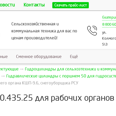
овости
Контакты
Скачать прайс-лист
Екатери
Сельскохозяйственная и
8 800 6
коммунальная техника для вас по
ул.
ценам производителей!
Колмого
5\3
ьные
Сменное оборудование
Ещё
лектующие
Гидроцилиндры для сельхозтехники и коммун
Гидравлические цилиндры с поршнем 50 для гидросисте
его органа КШП-9.6, снегоуборщика РСУ
0.435.25 для рабочих органов 