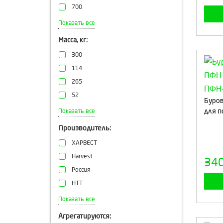
700
900
Показать все
710
Масса, кг:
555
300
390
114
265
52
Буров
200
для п
Показать все
170
Производитель:
102
ХАРВЕСТ
145
Harvest
34
115
Россия
45
НТТ
98
АЗАС
Показать все
Азас
Агрегатируются: