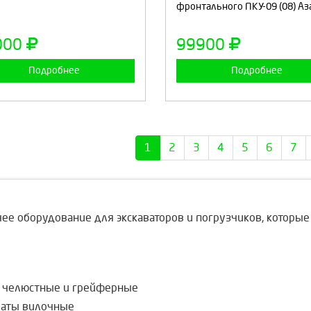
фронтального ПКУ-09 (08) Аз
Продолжить
Отмена
Продолжить
Отмен
000
99900
Подробнее
Подробнее
1
2
3
4
5
6
7
е оборудование для экскаваторов и погрузчиков, которые
ле челюстные и грейферные
ваты вилочные