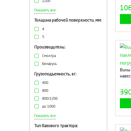
2200
10
1700
Показать все
1900
Толщина рабочей поверхности, мм:
1600
4
5
Производитель:
Смолтра
Беларусь
Вилы 
Грузоподъемность, кг:
навес
400
39
800
800/1200
до 1000
1000
Показать все
320
Тип базового трактора:
320/500