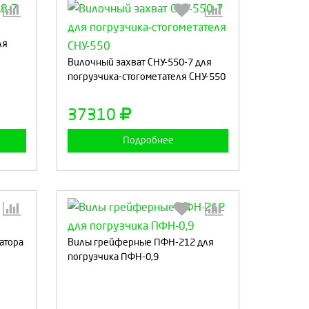
ля
:
Выберите количество:
Вилочный захват СНУ-550-7 для
погрузчика-стогометателя СНУ-550
а
Продолжить
Отмена
37310
Подробнее
атора
Вилы грейферные ПФН-212 для
:
Выберите количество:
погрузчика ПФН-0,9