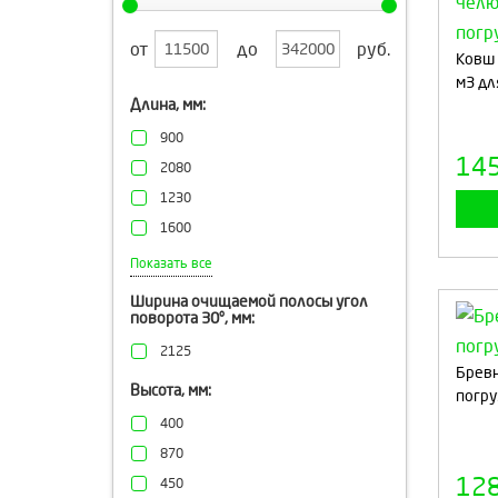
от
до
руб.
Ковш 
м3 дл
Длина, мм:
900
14
2080
1230
1600
965
Показать все
340
Ширина очищаемой полосы угол
поворота 30°, мм:
1435
775
2125
Бревн
1770
Высота, мм:
погру
400
870
12
450