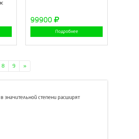
ас
а
Продолжить
Отмена
99900
Подробнее
8
9
»
 в значительной степени расширят