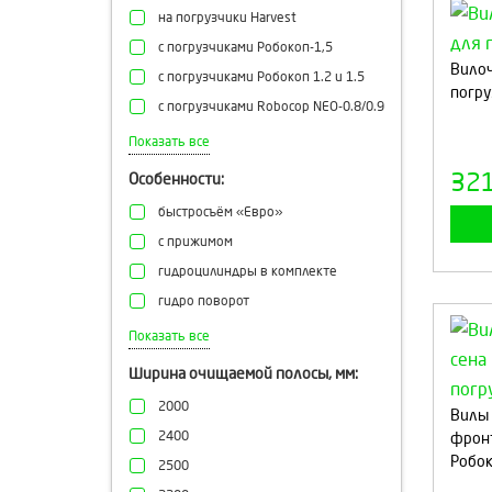
АЗАС завод
на погрузчики Harvest
азас
с погрузчиками Робокоп-1,5
Азас завод
Вилоч
с погрузчиками Робокоп 1.2 и 1.5
ТТН
погру
с погрузчиками Robocop NEO-0.8/0.9
Магнус
с погрузчиком ПКУ Робокоп 1,8
Показать все
с ПКУ азас
32
Особенности:
с ПКУ
быстросъём «Евро»
с КУН ПКУ
с прижимом
ПКУ, ПУ, ПФУ
гидроцилиндры в комплекте
ПКУ-09-01, ПКУ-09.02, ПКУ-08
гидро поворот
со стрелами Робокоп НЕО 0.8/0.9/1.0
вилы с прижимом
Показать все
с погрузчиком ПФУ-1200
Ширина очищаемой полосы, мм:
2000
Вилы 
2400
фрон
Робоко
2500