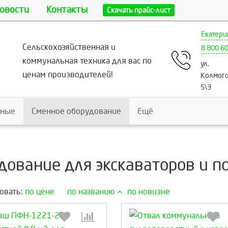
овости
Контакты
Скачать прайс-лист
Екатери
Сельскохозяйственная и
8 800 6
коммунальная техника для вас по
ул.
ценам производителей!
Колмого
5\3
ьные
Сменное оборудование
Ещё
дование для экскаваторов и п
овать:
по цене
по названию
по новизне