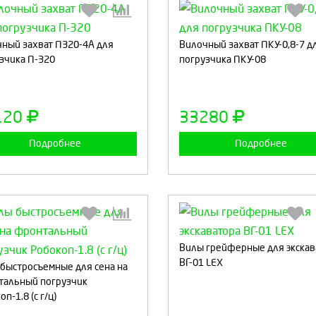
ный захват П320-4А для
Выберите количество:
Вилочный захват ПКУ-0,8-7 д
Выберите количество
зчика П-320
погрузчика ПКУ-08
Продолжить
Отмена
Продолжить
Отмен
120
33280
Подробнее
Подробнее
Вилы грейферные для экскав
Выберите количество:
Выберите количество
ВГ-01 LEX
быстросъемные для сена на
тальный погрузчик
п-1.8 (с г/ц)