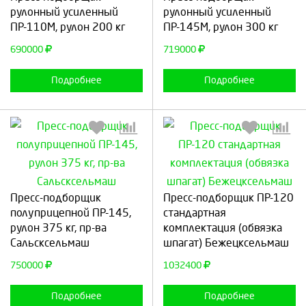
рулонный усиленный
рулонный усиленный
ПР-110М, рулон 200 кг
ПР-145М, рулон 300 кг
Продолжить
Отмена
Продолжить
Отмена
690000
719000
Подробнее
Подробнее
Выберите количество:
Выберите количество:
Пресс-подборщик
Пресс-подборщик ПР-120
полуприцепной ПР-145,
стандартная
рулон 375 кг, пр-ва
комплектация (обвязка
Сальсксельмаш
шпагат) Бежецксельмаш
Продолжить
Отмена
Продолжить
Отмена
750000
1032400
Подробнее
Подробнее