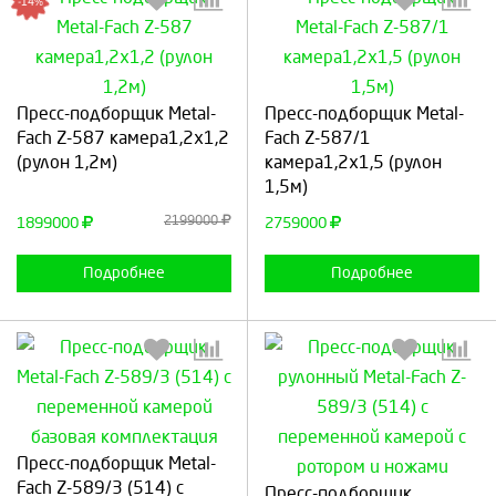
-14%
Выберите количество:
Выберите количество:
Пресс-подборщик Metal-
Пресс-подборщик Metal-
Fach Z-587 камера1,2х1,2
Fach Z-587/1
(рулон 1,2м)
камера1,2х1,5 (рулон
1,5м)
Продолжить
Отмена
Продолжить
Отмена
2199000
1899000
2759000
Подробнее
Подробнее
Пресс-подборщик Metal-
Выберите количество:
Выберите количество:
Fach Z-589/3 (514) с
Пресс-подборщик