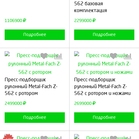
562 базовая
комплектация
Продолжить
Отмена
Продолжить
Отмена
1106900
2299000
Подробнее
Подробнее
Выберите количество:
Выберите количество:
Пресс-подборщик
Пресс-подборщик
рулонный Metal-Fach Z-
рулонный Metal-Fach Z-
562 с ротором
562 с ротором и ножами
Продолжить
Отмена
Продолжить
Отмена
2499000
2699000
Подробнее
Подробнее