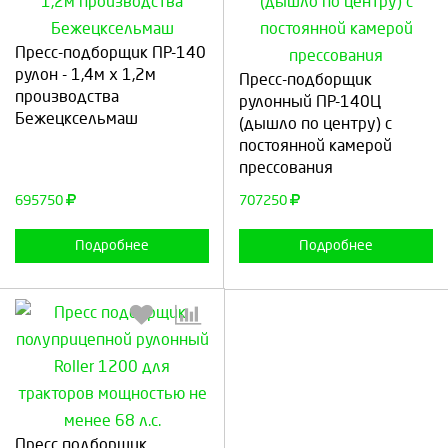
Пресс-подборщик ПР-140
Выберите количество:
Выберите количество:
рулон - 1,4м х 1,2м
Пресс-подборщик
производства
рулонный ПР-140Ц
Бежецксельмаш
(дышло по центру) с
постоянной камерой
Продолжить
Отмена
Продолжить
Отмена
прессования
695750
707250
Подробнее
Подробнее
Выберите количество:
Пресс подборщик