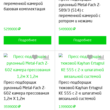
переменной камерой
рулонный Metal-Fach Z-
базовая комплектация
589/3 (514) с
переменной камерой c
Продолжить
Отмена
Продолжить
Отмена
ротором и ножами
5299000
5499000
Подробнее
Подробнее
Выберите количество:
Выберите количество:
Пресс-подборщик
Пресс-подборщик
рулонный Metal-Fach Z-
тюковой Kayhan Ertugrul
602 камера прессования
KE 555 с 2-х шпагатной
1,2м Х 1,2м
вязальной системой
Продолжить
Отмена
Продолжить
Отмена
3599000
1399000