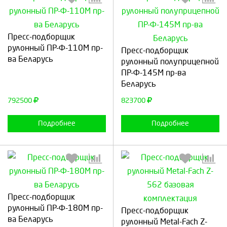
Пресс-подборщик
Выберите количество:
Выберите количество:
рулонный ПР-Ф-110М пр-
Пресс-подборщик
ва Беларусь
рулонный полуприцепной
ПР-Ф-145М пр-ва
Беларусь
Продолжить
Отмена
Продолжить
Отмена
792500
823700
Подробнее
Подробнее
Пресс-подборщик
Выберите количество:
Выберите количество:
рулонный ПР-Ф-180М пр-
Пресс-подборщик
ва Беларусь
рулонный Metal-Fach Z-