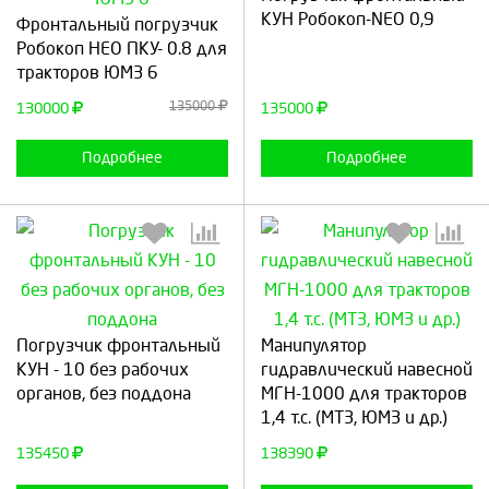
КУН Робокоп-NEO 0,9
Фронтальный погрузчик
Робокоп НЕО ПКУ- 0.8 для
тракторов ЮМЗ 6
Продолжить
Отмена
Продолжить
Отмена
135000
130000
135000
Подробнее
Подробнее
Выберите количество:
Выберите количество:
Погрузчик фронтальный
Манипулятор
КУН - 10 без рабочих
гидравлический навесной
органов, без поддона
МГН-1000 для тракторов
1,4 т.с. (МТЗ, ЮМЗ и др.)
Продолжить
Отмена
Продолжить
Отмена
135450
138390