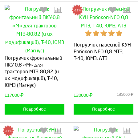
-11%
Погрузчик навесной КУН
Выберите количество:
Выберите количество:
Робокоп-NEO 0,8 МТЗ,
Погрузчик фронтальный
Т-40, ЮМЗ, ЛТЗ
ПКУ-0,8 «М» для
тракторов МТЗ-80,82 (и
Продолжить
Отмена
Продолжить
Отмена
их модификаций), Т-40,
ЮМЗ (Магнус)
135000
117000
120000
Подробнее
Подробнее
-11%