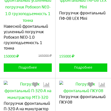
Погрузчик фронтальный
ПФ-08 LEX Mini
Выберите количество:
Выберите количество:
Навесной фронтальный
усиленный погрузчик
Робокоп NEO-1.0
грузоподъемность 1
Продолжить
Отмена
Продолжить
Отмена
тонна
165000
150000
155000
Подробнее
Подробнее
Погрузчик фронтальный
Выберите количество:
Выберите количество:
ПКУ-08
Погрузчик фронтальный
П-320-А на минитрактор