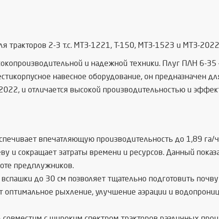
 тракторов 2-3 т.с. МТЗ-1221, Т-150, МТЗ-1523 и МТЗ-2022
окопроизводительной и надежной техники. Плуг ПЛН 6-35 –
тикорпусное навесное оборудование, он предназначен для 
-2022, и отличается высокой производительностью и эффе
спечивает впечатляющую производительность до 1,89 га/ч
еву и сокращает затраты времени и ресурсов. Данный пока
боте предплужников.
 вспашки до 30 см позволяет тщательно подготовить почву
ет оптимальное рыхление, улучшение аэрации и водопроница
 совместим с широким спектром тракторов различных произ