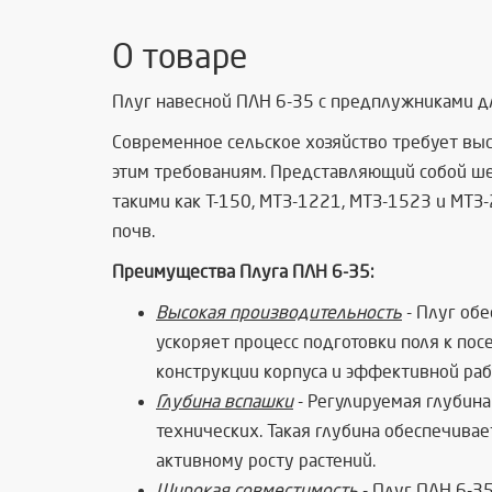
О товаре
Плуг навесной ПЛН 6-35 с предплужниками для
Современное сельское хозяйство требует выс
этим требованиям. Представляющий собой шес
такими как Т-150, МТЗ-1221, МТЗ-1523 и МТЗ
почв.
Преимущества Плуга ПЛН 6-35:
Высокая производительность
- Плуг обе
ускоряет процесс подготовки поля к пос
конструкции корпуса и эффективной ра
Глубина вспашки
- Регулируемая глубина
технических. Такая глубина обеспечива
активному росту растений.
Широкая совместимость
- Плуг ПЛН 6-35