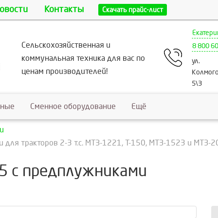
овости
Контакты
Скачать прайс-лист
Екатери
Сельскохозяйственная и
8 800 6
коммунальная техника для вас по
ул.
ценам производителей!
Колмого
5\3
ьные
Сменное оборудование
Ещё
и
для тракторов 2-3 т.с. МТЗ-1221, Т-150, МТЗ-1523 и МТЗ-20
35 с предплужниками